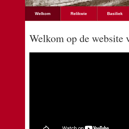
Welkom
Relikwie
Basiliek
Welkom op de website v